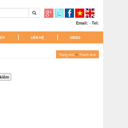
Email:
-
Tel:
HỦY
LIÊN HỆ
VIDEO
»
Trang chủ
Thạch Anh