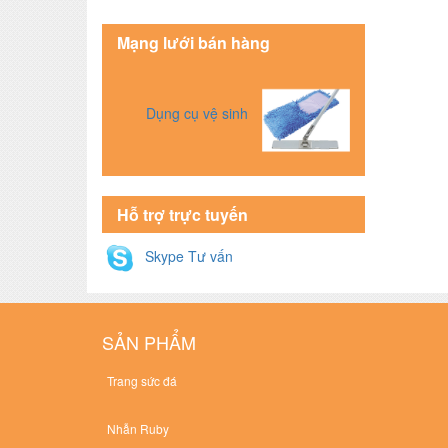
Mạng lưới bán hàng
Dụng cụ vệ sinh
Hỗ trợ trực tuyến
Skype Tư vấn
SẢN PHẨM
Trang sức đá
Nhẫn Ruby