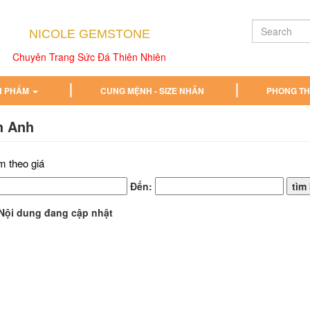
NICOLE GEMSTONE
Chuyên Trang Sức Đá Thiên Nhiên
N PHẨM
CUNG MỆNH - SIZE NHẪN
PHONG T
h Anh
m theo giá
Đến:
Nội dung đang cập nhật