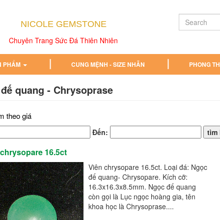
NICOLE GEMSTONE
Chuyên Trang Sức Đá Thiên Nhiên
N PHẨM
CUNG MỆNH - SIZE NHẪN
PHONG T
đế quang - Chrysoprase
m theo giá
Đến:
 chrysopare 16.5ct
Viên chrysopare 16.5ct. Loại đá: Ngọc
đế quang- Chrysopare. Kích cỡ:
16.3x16.3x8.5mm. Ngọc đế quang
còn gọi là Lục ngọc hoàng gia, tên
khoa học là Chrysoprase....