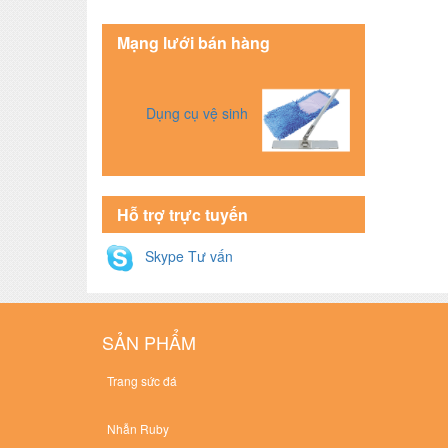
Mạng lưới bán hàng
Dụng cụ vệ sinh
Hỗ trợ trực tuyến
Skype Tư vấn
SẢN PHẨM
Trang sức đá
Nhẫn Ruby