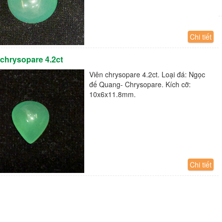
Chi tiết
 chrysopare 4.2ct
Viên chrysopare 4.2ct. Loại đá: Ngọc
đế Quang- Chrysopare. Kích cỡ:
10x6x11.8mm.
Chi tiết