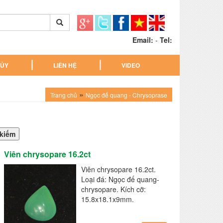
Email:
-
Tel:
HỦY
LIÊN HỆ
VIDEO
»
Trang chủ
Ngọc đế quang - Chrysoprase
Viên chrysopare 16.2ct
Viên chrysopare 16.2ct.
Loại đá: Ngọc đế quang-
chrysopare. Kích cỡ:
15.8x18.1x9mm.