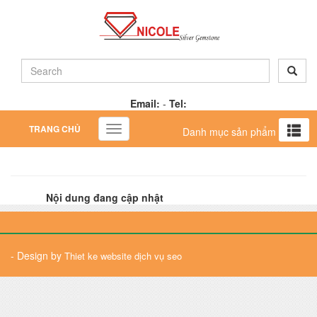
Email:
-
Tel:
TRANG CHỦ
Toggle
Danh mục sản phẩm
navigation
Nội dung đang cập nhật
- Design by
Thiet ke website
dịch vụ seo