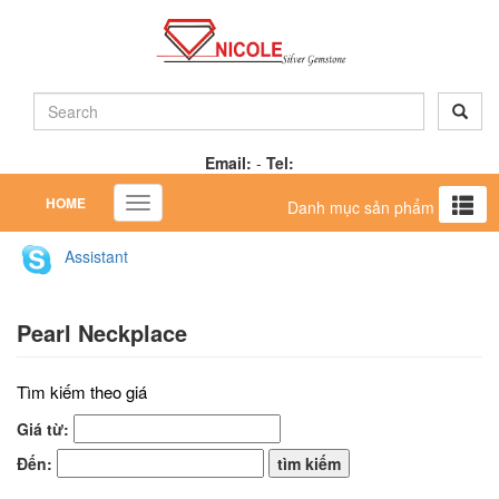
Email:
-
Tel:
HOME
Toggle
Danh mục sản phẩm
navigation
Assistant
Pearl Neckplace
Tìm kiếm theo giá
Giá từ:
Đến: