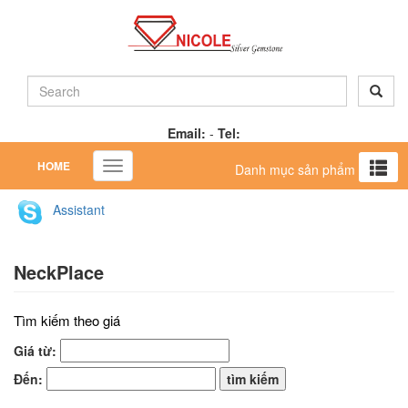
Email:
-
Tel:
HOME
Toggle
Danh mục sản phẩm
navigation
Assistant
NeckPlace
Tìm kiếm theo giá
Giá từ:
Đến: